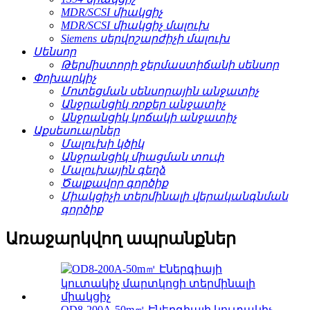
MDR/SCSI միակցիչ
MDR/SCSI միակցիչ մալուխ
Siemens սերվոշարժիչի մալուխ
Սենսոր
Թերմիստորի ջերմաստիճանի սենսոր
Փոխարկիչ
Մոտեցման սենսորային անջատիչ
Անջրանցիկ ռոքեր անջատիչ
Անջրանցիկ կոճակի անջատիչ
Աքսեսուարներ
Մալուխի կծիկ
Անջրանցիկ միացման տուփ
Մալուխային գեղձ
Ծալքավոր գործիք
Միակցիչի տերմինալի վերականգնման
գործիք
Առաջարկվող ապրանքներ
OD8-200A-50m㎡ Էներգիայի կուտակիչ