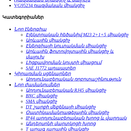
VG95234 ռազմական միակցիչ
Կատեգորիաներ
Նոր էներգիա
Էլեկտրական հեծանիվ M23 2+1+5 միակցիչ
Արևային միակցիչ
Էներգիայի կուտակման միակցիչ
Արևային ֆոտովոլտային միակցիչ և
մալուխ
Լիցքավորման կույտի միացում
SAE J1772 ադապտեր
Կիրառման սցենարներ
Արդյունաբերական ռոբոտաշինություն
Նոր ժամանումներ
Արդյունաբերական RJ45 միակցիչ
BNC միակցիչ
SMA միակցիչ
DT շարքի մեքենայի միակցիչ
Օպտիկամանրաթելային միակցիչ
IP44 արդյունաբերական խրոց և վարդակ
Անդերսոնի մարտկոցի խրոց
T արագ լարային միակցիչ