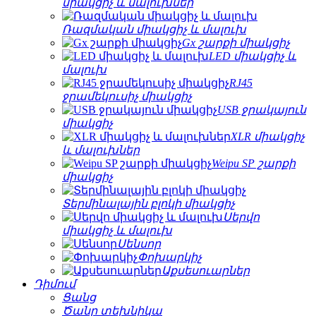
միակցիչ և մալուխներ
Ռազմական միակցիչ և մալուխ
Gx շարքի միակցիչ
LED միակցիչ և
մալուխ
RJ45
ջրամեկուսիչ միակցիչ
USB ջրակայուն
միակցիչ
XLR միակցիչ
և մալուխներ
Weipu SP շարքի
միակցիչ
Տերմինալային բլոկի միակցիչ
Սերվո
միակցիչ և մալուխ
Սենսոր
Փոխարկիչ
Աքսեսուարներ
Դիմում
Ցանց
Ծանր տեխնիկա