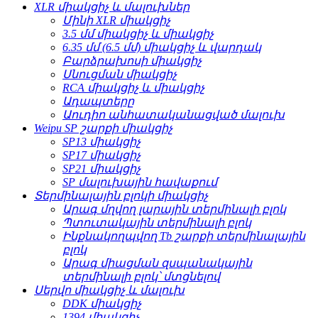
XLR միակցիչ և մալուխներ
Մինի XLR միակցիչ
3.5 մմ միակցիչ և միակցիչ
6.35 մմ (6.5 մմ) միակցիչ և վարդակ
Բարձրախոսի միակցիչ
Սնուցման միակցիչ
RCA միակցիչ և միակցիչ
Ադապտերը
Աուդիո անհատականացված մալուխ
Weipu SP շարքի միակցիչ
SP13 միակցիչ
SP17 միակցիչ
SP21 միակցիչ
SP մալուխային հավաքում
Տերմինալային բլոկի միակցիչ
Արագ մղվող լարային տերմինալի բլոկ
Պտուտակային տերմինալի բլոկ
Ինքնակողպվող Tb շարքի տերմինալային
բլոկ
Արագ միացման զսպանակային
տերմինալի բլոկ՝ մտցնելով
Սերվո միակցիչ և մալուխ
DDK միակցիչ
1394 միակցիչ