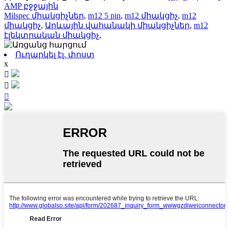
AMP բջջային
Milspec միակցիչներ
,
m12 5 pin
,
m12 միակցիչ
,
m12
միակցիչ
,
Արևային վահանակի միակցիչներ
,
m12
էլեկտրական միակցիչ
,
Ուղարկել էլ. փոստ
x


