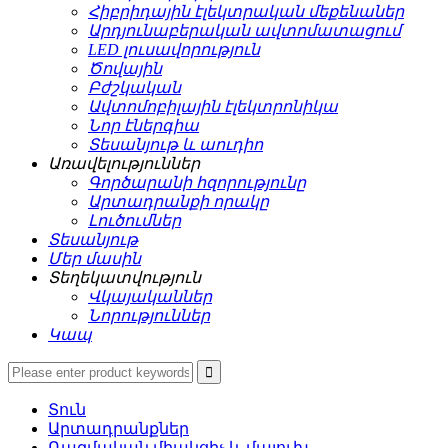
Հիբրիդային էլեկտրական մեքենաներ
Արդյունաբերական ավտոմատացում
LED լուսավորություն
Ծովային
Բժշկական
Ավտոմոբիլային էլեկտրոնիկա
Նոր էներգիա
Տեսանյութ և աուդիո
Առավելություններ
Գործարանի հզորությունը
Արտադրանքի որակը
Լուծումներ
Տեսանյութ
Մեր մասին
Տեղեկատվություն
Վկայականներ
Նորություններ
Կապ
Տուն
Արտադրանքներ
Ռազմական միակցիչ և մալուխ