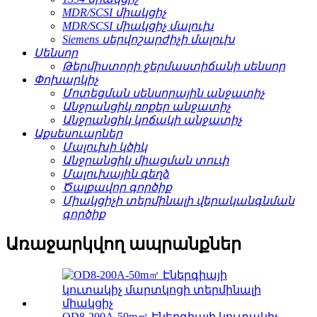
MDR/SCSI միակցիչ
MDR/SCSI միակցիչ մալուխ
Siemens սերվոշարժիչի մալուխ
Սենսոր
Թերմիստորի ջերմաստիճանի սենսոր
Փոխարկիչ
Մոտեցման սենսորային անջատիչ
Անջրանցիկ ռոքեր անջատիչ
Անջրանցիկ կոճակի անջատիչ
Աքսեսուարներ
Մալուխի կծիկ
Անջրանցիկ միացման տուփ
Մալուխային գեղձ
Ծալքավոր գործիք
Միակցիչի տերմինալի վերականգնման
գործիք
Առաջարկվող ապրանքներ
OD8-200A-50m㎡ Էներգիայի կուտակիչ