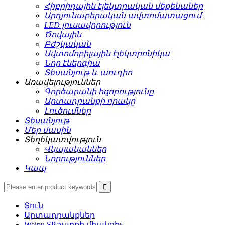
Հիբրիդային էլեկտրական մեքենաներ
Արդյունաբերական ավտոմատացում
LED լուսավորություն
Ծովային
Բժշկական
Ավտոմոբիլային էլեկտրոնիկա
Նոր էներգիա
Տեսանյութ և աուդիո
Առավելություններ
Գործարանի հզորությունը
Արտադրանքի որակը
Լուծումներ
Տեսանյութ
Մեր մասին
Տեղեկատվություն
Վկայականներ
Նորություններ
Կապ
Տուն
Արտադրանքներ
Weipu SP շարքի միակցիչ