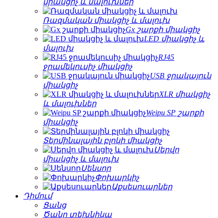
միակցիչ և մալուխներ
Ռազմական միակցիչ և մալուխ
Gx շարքի միակցիչ
LED միակցիչ և
մալուխ
RJ45
ջրամեկուսիչ միակցիչ
USB ջրակայուն
միակցիչ
XLR միակցիչ
և մալուխներ
Weipu SP շարքի
միակցիչ
Տերմինալային բլոկի միակցիչ
Սերվո
միակցիչ և մալուխ
Սենսոր
Փոխարկիչ
Աքսեսուարներ
Դիմում
Ցանց
Ծանր տեխնիկա