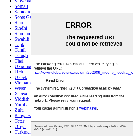
Slovenian
Somali
Samoan
Scots Gaelic
Shona
Sindhi
Sundanese
Swahili
Tajik
Tamil
Telugu
Thai
Ukrainian
Urdu
Uzbek
Vietnamese
Welsh
Xhosa
Yiddish
Yoruba
Zulu
Kinyarwanda
Tatar
Oriya
Turkmen