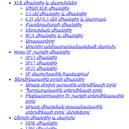
XLR միակցիչ և մալուխներ
Մինի XLR միակցիչ
3.5 մմ միակցիչ և միակցիչ
6.35 մմ (6.5 մմ) միակցիչ և վարդակ
Բարձրախոսի միակցիչ
Սնուցման միակցիչ
RCA միակցիչ և միակցիչ
Ադապտերը
Աուդիո անհատականացված մալուխ
Weipu SP շարքի միակցիչ
SP13 միակցիչ
SP17 միակցիչ
SP21 միակցիչ
SP մալուխային հավաքում
Տերմինալային բլոկի միակցիչ
Արագ մղվող լարային տերմինալի բլոկ
Պտուտակային տերմինալի բլոկ
Ինքնակողպվող Tb շարքի տերմինալային
բլոկ
Արագ միացման զսպանակային
տերմինալի բլոկ՝ մտցնելով
Սերվո միակցիչ և մալուխ
DDK միակցիչ
1394 միակցիչ