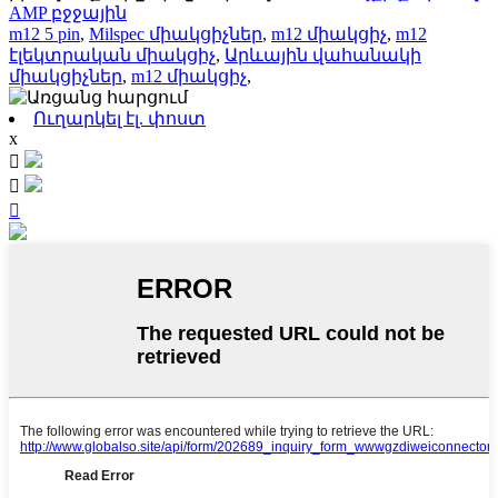
AMP բջջային
m12 5 pin
,
Milspec միակցիչներ
,
m12 միակցիչ
,
m12
էլեկտրական միակցիչ
,
Արևային վահանակի
միակցիչներ
,
m12 միակցիչ
,
Ուղարկել էլ. փոստ
x


