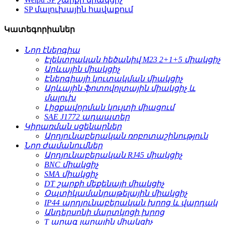
SP մալուխային հավաքում
Կատեգորիաներ
Նոր էներգիա
Էլեկտրական հեծանիվ M23 2+1+5 միակցիչ
Արևային միակցիչ
Էներգիայի կուտակման միակցիչ
Արևային ֆոտովոլտային միակցիչ և
մալուխ
Լիցքավորման կույտի միացում
SAE J1772 ադապտեր
Կիրառման սցենարներ
Արդյունաբերական ռոբոտաշինություն
Նոր ժամանումներ
Արդյունաբերական RJ45 միակցիչ
BNC միակցիչ
SMA միակցիչ
DT շարքի մեքենայի միակցիչ
Օպտիկամանրաթելային միակցիչ
IP44 արդյունաբերական խրոց և վարդակ
Անդերսոնի մարտկոցի խրոց
T արագ լարային միակցիչ