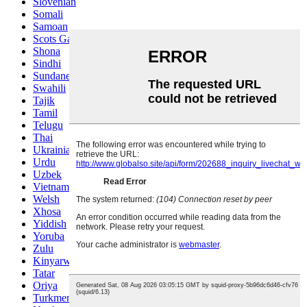
Slovenian
Somali
Samoan
Scots Gaelic
Shona
Sindhi
Sundanese
Swahili
Tajik
Tamil
Telugu
Thai
Ukrainian
Urdu
Uzbek
Vietnamese
Welsh
Xhosa
Yiddish
Yoruba
Zulu
Kinyarwanda
Tatar
Oriya
Turkmen