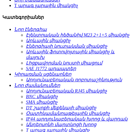
T արագ լարային միակցիչ
Կատեգորիաներ
Նոր էներգիա
Էլեկտրական հեծանիվ M23 2+1+5 միակցիչ
Արևային միակցիչ
Էներգիայի կուտակման միակցիչ
Արևային ֆոտովոլտային միակցիչ և
մալուխ
Լիցքավորման կույտի միացում
SAE J1772 ադապտեր
Կիրառման սցենարներ
Արդյունաբերական ռոբոտաշինություն
Նոր ժամանումներ
Արդյունաբերական RJ45 միակցիչ
BNC միակցիչ
SMA միակցիչ
DT շարքի մեքենայի միակցիչ
Օպտիկամանրաթելային միակցիչ
IP44 արդյունաբերական խրոց և վարդակ
Անդերսոնի մարտկոցի խրոց
T արագ լարային միակցիչ