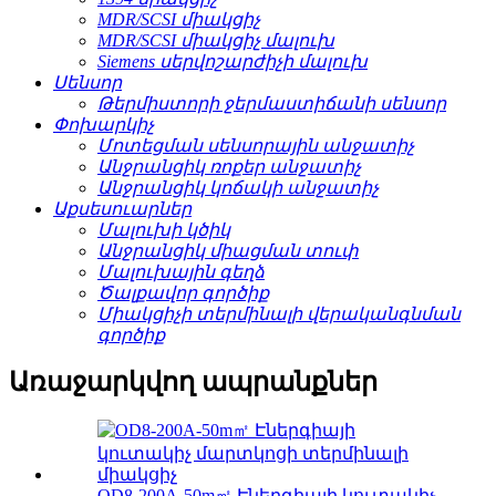
MDR/SCSI միակցիչ
MDR/SCSI միակցիչ մալուխ
Siemens սերվոշարժիչի մալուխ
Սենսոր
Թերմիստորի ջերմաստիճանի սենսոր
Փոխարկիչ
Մոտեցման սենսորային անջատիչ
Անջրանցիկ ռոքեր անջատիչ
Անջրանցիկ կոճակի անջատիչ
Աքսեսուարներ
Մալուխի կծիկ
Անջրանցիկ միացման տուփ
Մալուխային գեղձ
Ծալքավոր գործիք
Միակցիչի տերմինալի վերականգնման
գործիք
Առաջարկվող ապրանքներ
OD8-200A-50m㎡ Էներգիայի կուտակիչ