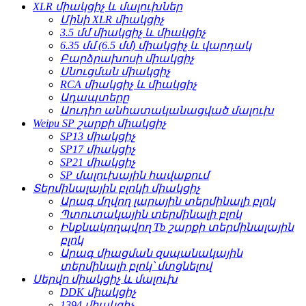
XLR միակցիչ և մալուխներ
Մինի XLR միակցիչ
3.5 մմ միակցիչ և միակցիչ
6.35 մմ (6.5 մմ) միակցիչ և վարդակ
Բարձրախոսի միակցիչ
Սնուցման միակցիչ
RCA միակցիչ և միակցիչ
Ադապտերը
Աուդիո անհատականացված մալուխ
Weipu SP շարքի միակցիչ
SP13 միակցիչ
SP17 միակցիչ
SP21 միակցիչ
SP մալուխային հավաքում
Տերմինալային բլոկի միակցիչ
Արագ մղվող լարային տերմինալի բլոկ
Պտուտակային տերմինալի բլոկ
Ինքնակողպվող Tb շարքի տերմինալային
բլոկ
Արագ միացման զսպանակային
տերմինալի բլոկ՝ մտցնելով
Սերվո միակցիչ և մալուխ
DDK միակցիչ
1394 միակցիչ