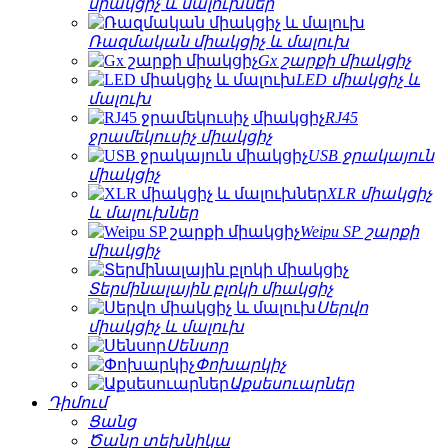
միակցիչ և մալուխներ
Ռազմական միակցիչ և մալուխ
Gx շարքի միակցիչ
LED միակցիչ և
մալուխ
RJ45
ջրամեկուսիչ միակցիչ
USB ջրակայուն
միակցիչ
XLR միակցիչ
և մալուխներ
Weipu SP շարքի
միակցիչ
Տերմինալային բլոկի միակցիչ
Սերվո
միակցիչ և մալուխ
Սենսոր
Փոխարկիչ
Աքսեսուարներ
Դիմում
Ցանց
Ծանր տեխնիկա