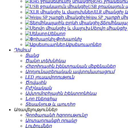
RJ45 ջրամեկու
USB ջրակայուն 
XLR միակցիչ 
Weipu SP շարքի մ
Տերմինալայ
Սերվո միակցիչ
Սենսոր
Փոխարկիչ
Աքսեսուարներ
Դիմում
Ցանց
Ծանր տեխնիկա
Հիբրիդային էլեկտրական մեքենաներ
Արդյունաբերական ավտոմատացում
LED լուսավորություն
Ծովային
Բժշկական
Ավտոմոբիլային էլեկտրոնիկա
Նոր էներգիա
Տեսանյութ և աուդիո
Առավելություններ
Գործարանի հզորությունը
Արտադրանքի որակը
Լուծումներ