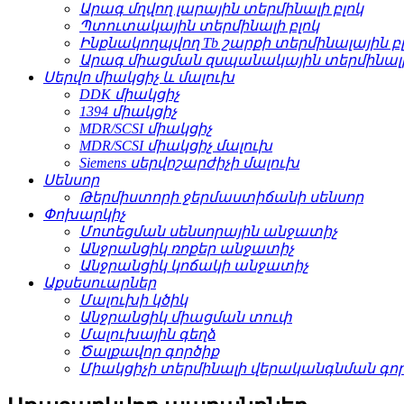
Արագ մղվող լարային տերմինալի բլոկ
Պտուտակային տերմինալի բլոկ
Ինքնակողպվող Tb շարքի տերմինալային բ
Արագ միացման զսպանակային տերմինալի 
Սերվո միակցիչ և մալուխ
DDK միակցիչ
1394 միակցիչ
MDR/SCSI միակցիչ
MDR/SCSI միակցիչ մալուխ
Siemens սերվոշարժիչի մալուխ
Սենսոր
Թերմիստորի ջերմաստիճանի սենսոր
Փոխարկիչ
Մոտեցման սենսորային անջատիչ
Անջրանցիկ ռոքեր անջատիչ
Անջրանցիկ կոճակի անջատիչ
Աքսեսուարներ
Մալուխի կծիկ
Անջրանցիկ միացման տուփ
Մալուխային գեղձ
Ծալքավոր գործիք
Միակցիչի տերմինալի վերականգնման գո