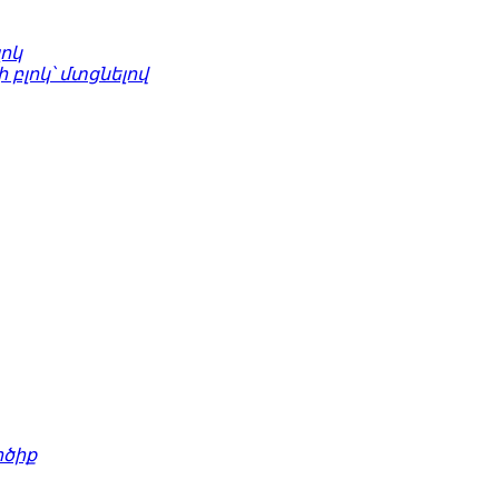
լոկ
բլոկ՝ մտցնելով
րծիք