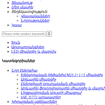
Տեսանյութ
Մեր մասին
Տեղեկատվություն
Վկայականներ
Նորություններ
Կապ
Տուն
Արտադրանքներ
LED միակցիչ և մալուխ
Կատեգորիաներ
Նոր էներգիա
Էլեկտրական հեծանիվ M23 2+1+5 միակցիչ
Արևային միակցիչ
Էներգիայի կուտակման միակցիչ
Արևային ֆոտովոլտային միակցիչ և մալու
Լիցքավորման կույտի միացում
SAE J1772 ադապտեր
Կիրառման սցենարներ