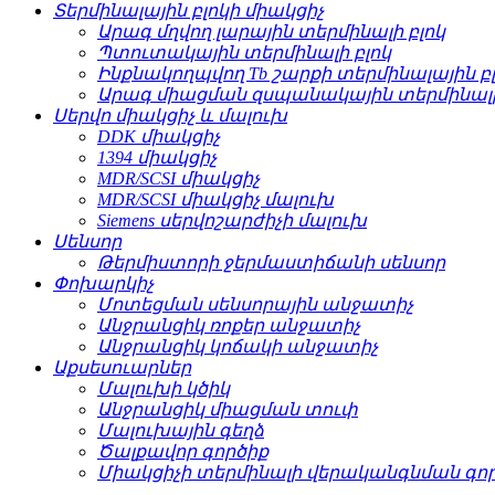
Տերմինալային բլոկի միակցիչ
Արագ մղվող լարային տերմինալի բլոկ
Պտուտակային տերմինալի բլոկ
Ինքնակողպվող Tb շարքի տերմինալային բ
Արագ միացման զսպանակային տերմինալի 
Սերվո միակցիչ և մալուխ
DDK միակցիչ
1394 միակցիչ
MDR/SCSI միակցիչ
MDR/SCSI միակցիչ մալուխ
Siemens սերվոշարժիչի մալուխ
Սենսոր
Թերմիստորի ջերմաստիճանի սենսոր
Փոխարկիչ
Մոտեցման սենսորային անջատիչ
Անջրանցիկ ռոքեր անջատիչ
Անջրանցիկ կոճակի անջատիչ
Աքսեսուարներ
Մալուխի կծիկ
Անջրանցիկ միացման տուփ
Մալուխային գեղձ
Ծալքավոր գործիք
Միակցիչի տերմինալի վերականգնման գո