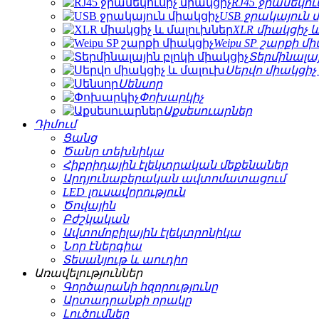
RJ45 ջրամեկու
USB ջրակայուն 
XLR միակցիչ 
Weipu SP շարքի մ
Տերմինալայ
Սերվո միակցիչ
Սենսոր
Փոխարկիչ
Աքսեսուարներ
Դիմում
Ցանց
Ծանր տեխնիկա
Հիբրիդային էլեկտրական մեքենաներ
Արդյունաբերական ավտոմատացում
LED լուսավորություն
Ծովային
Բժշկական
Ավտոմոբիլային էլեկտրոնիկա
Նոր էներգիա
Տեսանյութ և աուդիո
Առավելություններ
Գործարանի հզորությունը
Արտադրանքի որակը
Լուծումներ