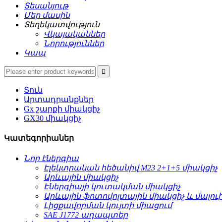
Տեսանյութ
Մեր մասին
Տեղեկատվություն
Վկայականներ
Նորություններ
Կապ
Տուն
Արտադրանքներ
Gx շարքի միակցիչ
GX30 միակցիչ
Կատեգորիաներ
Նոր էներգիա
Էլեկտրական հեծանիվ M23 2+1+5 միակցիչ
Արևային միակցիչ
Էներգիայի կուտակման միակցիչ
Արևային ֆոտովոլտային միակցիչ և մալու
Լիցքավորման կույտի միացում
SAE J1772 ադապտեր