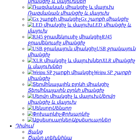
միակցիչ և մալուխներ
Ռազմական միակցիչ և մալուխ
Gx շարքի միակցիչ
LED միակցիչ և
մալուխ
RJ45
ջրամեկուսիչ միակցիչ
USB ջրակայուն
միակցիչ
XLR միակցիչ
և մալուխներ
Weipu SP շարքի
միակցիչ
Տերմինալային բլոկի միակցիչ
Սերվո
միակցիչ և մալուխ
Սենսոր
Փոխարկիչ
Աքսեսուարներ
Դիմում
Ցանց
Ծանր տեխնիկա