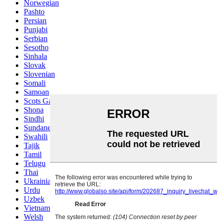
Norwegian
Pashto
Persian
Punjabi
Serbian
Sesotho
Sinhala
Slovak
Slovenian
Somali
Samoan
Scots Gaelic
Shona
Sindhi
Sundanese
Swahili
Tajik
Tamil
Telugu
Thai
Ukrainian
Urdu
Uzbek
Vietnamese
Welsh