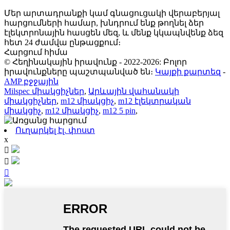
Մեր արտադրանքի կամ գնացուցակի վերաբերյալ
հարցումների համար, խնդրում ենք թողնել ձեր
էլեկտրոնային հասցեն մեզ, և մենք կկապնվենք ձեզ
հետ 24 ժամվա ընթացքում։
Հարցում հիմա
© Հեղինակային իրավունք - 2022-2026: Բոլոր
իրավունքները պաշտպանված են։
Կայքի քարտեզ
-
AMP բջջային
Milspec միակցիչներ
,
Արևային վահանակի
միակցիչներ
,
m12 միակցիչ
,
m12 էլեկտրական
միակցիչ
,
m12 միակցիչ
,
m12 5 pin
,
Ուղարկել էլ. փոստ
x


