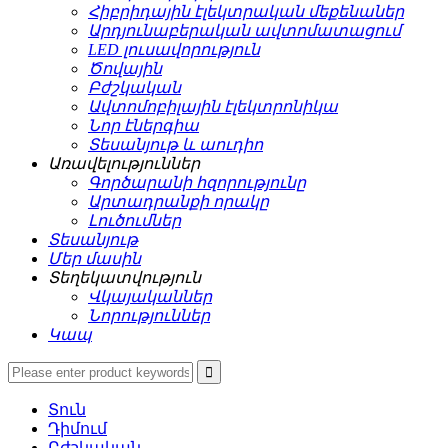
Հիբրիդային էլեկտրական մեքենաներ
Արդյունաբերական ավտոմատացում
LED լուսավորություն
Ծովային
Բժշկական
Ավտոմոբիլային էլեկտրոնիկա
Նոր էներգիա
Տեսանյութ և աուդիո
Առավելություններ
Գործարանի հզորությունը
Արտադրանքի որակը
Լուծումներ
Տեսանյութ
Մեր մասին
Տեղեկատվություն
Վկայականներ
Նորություններ
Կապ
Տուն
Դիմում
Բժշկական