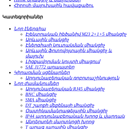
Հիրոսի մալուխային հավաքածու
Կատեգորիաներ
Նոր էներգիա
Էլեկտրական հեծանիվ M23 2+1+5 միակցիչ
Արևային միակցիչ
Էներգիայի կուտակման միակցիչ
Արևային ֆոտովոլտային միակցիչ և
մալուխ
Լիցքավորման կույտի միացում
SAE J1772 ադապտեր
Կիրառման սցենարներ
Արդյունաբերական ռոբոտաշինություն
Նոր ժամանումներ
Արդյունաբերական RJ45 միակցիչ
BNC միակցիչ
SMA միակցիչ
DT շարքի մեքենայի միակցիչ
Օպտիկամանրաթելային միակցիչ
IP44 արդյունաբերական խրոց և վարդակ
Անդերսոնի մարտկոցի խրոց
T արագ լարային միակցիչ