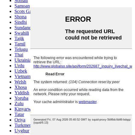
Somali
Samoan
Scots Gaelic
Shona
Sindhi
Sundanese
Swahili
Tajik
Tamil
Telugu
Thai
Ukrainian
Urdu
Uzbek
Vietnamese
Welsh
Xhosa
Yiddish
Yoruba
Zulu
Kinyarwanda
Tatar
Oriya
Turkmen
Uyghur