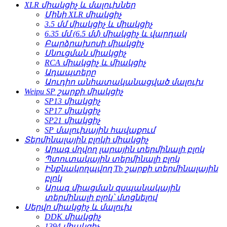
XLR միակցիչ և մալուխներ
Մինի XLR միակցիչ
3.5 մմ միակցիչ և միակցիչ
6.35 մմ (6.5 մմ) միակցիչ և վարդակ
Բարձրախոսի միակցիչ
Սնուցման միակցիչ
RCA միակցիչ և միակցիչ
Ադապտերը
Աուդիո անհատականացված մալուխ
Weipu SP շարքի միակցիչ
SP13 միակցիչ
SP17 միակցիչ
SP21 միակցիչ
SP մալուխային հավաքում
Տերմինալային բլոկի միակցիչ
Արագ մղվող լարային տերմինալի բլոկ
Պտուտակային տերմինալի բլոկ
Ինքնակողպվող Tb շարքի տերմինալային
բլոկ
Արագ միացման զսպանակային
տերմինալի բլոկ՝ մտցնելով
Սերվո միակցիչ և մալուխ
DDK միակցիչ
1394 միակցիչ