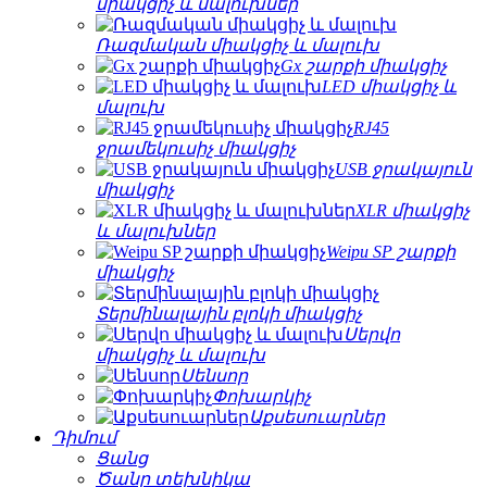
միակցիչ և մալուխներ
Ռազմական միակցիչ և մալուխ
Gx շարքի միակցիչ
LED միակցիչ և
մալուխ
RJ45
ջրամեկուսիչ միակցիչ
USB ջրակայուն
միակցիչ
XLR միակցիչ
և մալուխներ
Weipu SP շարքի
միակցիչ
Տերմինալային բլոկի միակցիչ
Սերվո
միակցիչ և մալուխ
Սենսոր
Փոխարկիչ
Աքսեսուարներ
Դիմում
Ցանց
Ծանր տեխնիկա