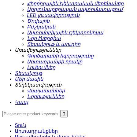
Հիբրիդային էլեկտրական մեքենաներ
Արդյունաբերական ավտոմատացում
LED լուսավորություն
Ծովային
Բժշկական
Ավտոմոբիլային էլեկտրոնիկա
Նոր էներգիա
Տեսանյութ և աուդիո
Առավելություններ
Գործարանի հզորությունը
Արտադրանքի որակը
Լուծումներ
Տեսանյութ
Մեր մասին
Տեղեկատվություն
Վկայականներ
Նորություններ
Կապ
Տուն
Արտադրանքներ
Hirose միակցիչ և մալուխներ