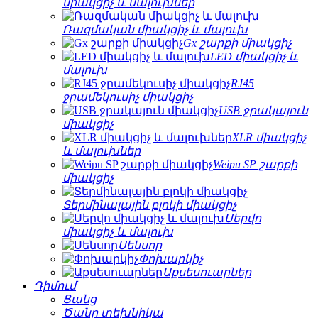
միակցիչ և մալուխներ
Ռազմական միակցիչ և մալուխ
Gx շարքի միակցիչ
LED միակցիչ և
մալուխ
RJ45
ջրամեկուսիչ միակցիչ
USB ջրակայուն
միակցիչ
XLR միակցիչ
և մալուխներ
Weipu SP շարքի
միակցիչ
Տերմինալային բլոկի միակցիչ
Սերվո
միակցիչ և մալուխ
Սենսոր
Փոխարկիչ
Աքսեսուարներ
Դիմում
Ցանց
Ծանր տեխնիկա