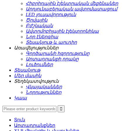
Հիբրիդային էլեկտրական մեքենաներ
Արդյունաբերական ավտոմատացում
LED լուսավորություն
Ծովային
Բժշկական
Ավտոմոբիլային էլեկտրոնիկա
Նոր էներգիա
Տեսանյութ և աուդիո
Առավելություններ
Գործարանի հզորությունը
Արտադրանքի որակը
Լուծումներ
Տեսանյութ
Մեր մասին
Տեղեկատվություն
Վկայականներ
Նորություններ
Կապ
Տուն
Արտադրանքներ
XLR միակցիչ և մալուխներ