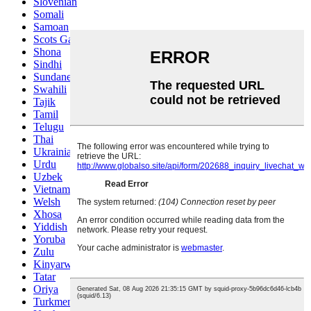
Slovenian
Somali
Samoan
Scots Gaelic
Shona
Sindhi
Sundanese
Swahili
Tajik
Tamil
Telugu
Thai
Ukrainian
Urdu
Uzbek
Vietnamese
Welsh
Xhosa
Yiddish
Yoruba
Zulu
Kinyarwanda
Tatar
Oriya
Turkmen