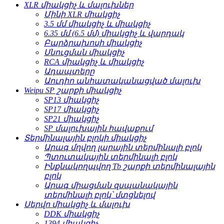
XLR միակցիչ և մալուխներ
Մինի XLR միակցիչ
3.5 մմ միակցիչ և միակցիչ
6.35 մմ (6.5 մմ) միակցիչ և վարդակ
Բարձրախոսի միակցիչ
Սնուցման միակցիչ
RCA միակցիչ և միակցիչ
Ադապտերը
Աուդիո անհատականացված մալուխ
Weipu SP շարքի միակցիչ
SP13 միակցիչ
SP17 միակցիչ
SP21 միակցիչ
SP մալուխային հավաքում
Տերմինալային բլոկի միակցիչ
Արագ մղվող լարային տերմինալի բլոկ
Պտուտակային տերմինալի բլոկ
Ինքնակողպվող Tb շարքի տերմինալային
բլոկ
Արագ միացման զսպանակային
տերմինալի բլոկ՝ մտցնելով
Սերվո միակցիչ և մալուխ
DDK միակցիչ
1394 միակցիչ