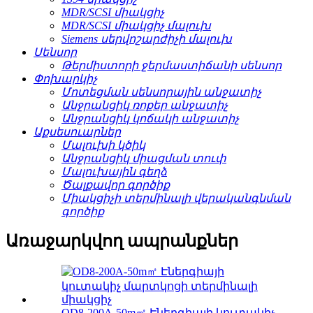
MDR/SCSI միակցիչ
MDR/SCSI միակցիչ մալուխ
Siemens սերվոշարժիչի մալուխ
Սենսոր
Թերմիստորի ջերմաստիճանի սենսոր
Փոխարկիչ
Մոտեցման սենսորային անջատիչ
Անջրանցիկ ռոքեր անջատիչ
Անջրանցիկ կոճակի անջատիչ
Աքսեսուարներ
Մալուխի կծիկ
Անջրանցիկ միացման տուփ
Մալուխային գեղձ
Ծալքավոր գործիք
Միակցիչի տերմինալի վերականգնման
գործիք
Առաջարկվող ապրանքներ
OD8-200A-50m㎡ Էներգիայի կուտակիչ