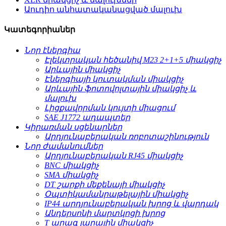
Աուդիո անհատականացված մալուխ
Կատեգորիաներ
Նոր էներգիա
Էլեկտրական հեծանիվ M23 2+1+5 միակցիչ
Արևային միակցիչ
Էներգիայի կուտակման միակցիչ
Արևային ֆոտովոլտային միակցիչ և
մալուխ
Լիցքավորման կույտի միացում
SAE J1772 ադապտեր
Կիրառման սցենարներ
Արդյունաբերական ռոբոտաշինություն
Նոր ժամանումներ
Արդյունաբերական RJ45 միակցիչ
BNC միակցիչ
SMA միակցիչ
DT շարքի մեքենայի միակցիչ
Օպտիկամանրաթելային միակցիչ
IP44 արդյունաբերական խրոց և վարդակ
Անդերսոնի մարտկոցի խրոց
T արագ լարային միակցիչ